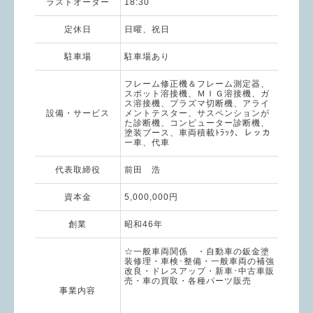
ラストオーダー
18:30
定休日
日曜、祝日
駐車場
駐車場あり
フレーム修正機＆フレーム測定器、
スポット溶接機、ＭＩＧ溶接機、ガ
ス溶接機、プラズマ切断機、アライ
設備・サービス
メントテスター、サスペンションが
た診断機、コンピューター診断機、
塗装ブース、車両積載ﾄﾗｯｸ、レッカ
ー車、代車
代表取締役
前田 浩
資本金
5,000,000円
創業
昭和46年
☆一般車両関係 ・自動車の鈑金塗
装修理・車検･整備・一般車両の補強
改良・ドレスアップ・新車･中古車販
売・車の買取・各種パーツ販売
事業内容