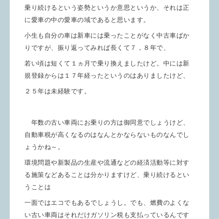
乗り続けるという姿勢というか意思というか、それは正
に愛車の中の愛車の域であると思います。
小生も自分の車は新車には乗ったことがなく中古車ばか
りですが、振り返ってみれば長くて７，８年で、
若い頃は短くて
１ヵ月で乗り換えましたけど。中には新
規登録からは１７年経ったというのはありましたけど、
２５年は未経験です。
年数の古い車両にお乗りの方は御同意でしょうけど、
自動車税が高くなるのはなんとかならないものなんでし
ょうかね～。
環境問題や新製品の生産や流通などの経済活動等に対す
る施策などあることは分かりますけど、
乗り続けるとい
うことは
一面ではエコでもあるでしょうし。
でも、燃費のよくな
い古い車両はそれだけガソリン税も支払っているんです