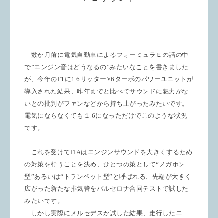
数か月前に電気自動車によるフォーミュラＥの話の中
で”エンジン音はどうなるの”みたいなことを書きました
が、
今年の
F1
に
1.6
リッター
V6
ターボのパワーユニットが
導入された結果、昨年までと比べてサウンドに魅力がな
いとの批判がファンなどから持ち上がったみたいです。
電気にならなくても１.6になっただけでこのような状況
です。
これを受けて
FIA
はエンジンサウンドを大きくするため
の対策を行うことを決め、ひとつの策として
“
メガホン
型
”
あるいは
“
トランペット型
”
と呼ばれる、先端が大きく
広がった新たな排気管をバルセロナ合同テストで試した
みたいです。
しかし実際にメルセデスが試した結果、走行したニ