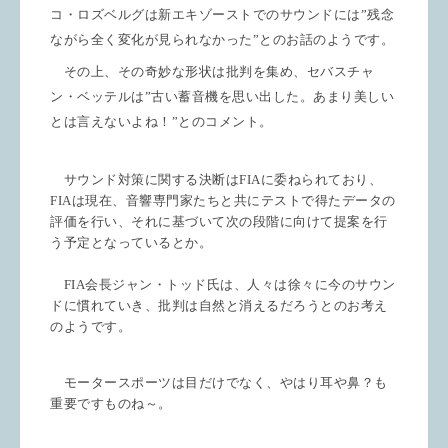
コ・ロズベルグは新エキゾーストでのサウンドには”残念
ながら全く変化が見られなかった”とのお話のようです。
その上、その奇妙な形状は批判を集め、セバスチャ
ン・ベッテルは”古い蓄音機を思い出した。あまり美しい
とは言えないよね！”とのコメント。
サウンド対策に関する決断は
FIA
に委ねられており、
FIA
は現在、音響専門家たちと共にテストで得たデータの
評価を行い、それに基づいて次の段階に向けて提案を行
う予定となっているとか。
FIA
会長ジャン・トッド氏は、人々は徐々に今のサウン
ドに慣れていき、批判は自然と消えるだろうとのお考え
のようです。
モータースポーツは目だけでなく、やはり耳や鼻？も
重要ですものね～。