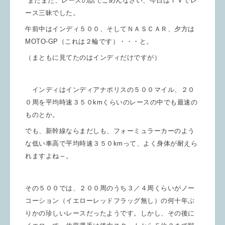
またまた、レースの話でごめんなさい、
今日はＴＶでレ
ース三昧でした。
午前中はインディ５００、そしてＮＡＳＣＡＲ、夕方は
MOTO-GP（これは２輪です）・・・と。
（まともに見てたのはインディだけですが）
インディはインディアナポリスの５００マイル、２０
０周を平均時速３５０kmくらいのレースの中でも最速の
ものとか。
でも、新幹線ならまだしも、フォーミュラーカーのよう
な低い車高で平均時速３５０kmって、よく身体が耐えら
れますよね～。
その５００では、２００周のうち３／４周くらいがノー
コーション（イエローレッドフラッグ無し）の何十年ぶ
りかの珍しいレースだったようです。しかし、その後に