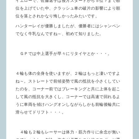
イエローで、佐藤選手は後方スタートから５位？まで順
位を上げていた中、クラッシュ車の破片の影響により順
位を落とされかなり悔しかったみたいです。
ハンターレイが優勝しましたが、優勝者にはシャンペン
でなく牛乳なんですね～、初めて知りました。
ＧＰでは中上選手が早々にリタイヤとか・・・。
４輪も体の全身を使いますが、２輪はもっと凄いですよ
ね～。ストレートで前傾姿勢で風の抵抗を小さくしてい
たのを、コーナー前ではブレーキングと共に上体を起こ
して風の抵抗を大きくし、コーナーでは高速で回れるよ
うに車両を傾けハングオンしながらしかも前輪後輪共に
滑らせてドリフト・・・。
４輪も２輪もレーサーは体力・筋力作りに余念が無い