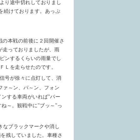
より途中切れしておりまし
載を続けております。あっぷ
戦の本戦の前後に２回開催さ
どが走っておりましたが、雨
ピンするくらいの雨量でし
ＦＬを走らせたのです。
信号が徐々に点灯して、消
"ファ～ン、パ～ン、フォン
インする車両がいれば"パー
ね～。観戦中に"ブッ～"っ
きなブラックマークや消し
韻を残していました。車種さ