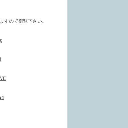
ますので御覧下さい。
Ng
I
AWE
g4