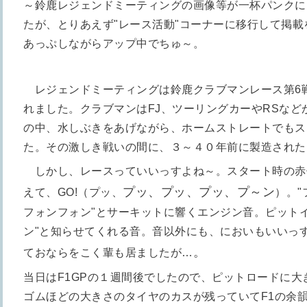
～鈴鹿レジェンドミーティングの画像等が一杯パンクに
たが、とりあえず"レース活動"コーナーに移行して掲
あっぷしながらアップ中でちゅ～。
レジェンドミーティングは鈴鹿クラブマンレース第6
れました。
クラブマンはFJ、ツーリングカーやRSな
の中、水しぶきをあげながら、ホームストレートでもス
た。
その激しき戦いの間に、３～４０年前に製造された
しかし、レースっていいっすよね～。
スタート時の赤
プッ、プッ、プッ、プ～ン
えて、GO!（プッ、
）。
フォンフォン"とサーキットに響くエンジン音。ピット
ン"と知らせてくれる音。
音以外にも、においもいいっす
。
ておならをこく輩も居ましたが…
当日はF1GPの１週間後でしたので、ピットロードに大
ゴムほどの大きさのタイヤのカスが残っていてF1の余