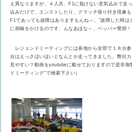
え異なりますが、４人共、F1に負けない意気込みで走
込みだけで、エンストしたり、クラッチ張り付き現象も
F1であっても故障はありますもんね～。"故障した時は
に胡椒をかけるのです、んなあほな～、ペッパー警部！
レジェンドミーティングには各地から全部で１８台参
台はえっさほいほいとなんとか走ってきました。
弊社カ
見やすい？動画をyoutubeに載せておりますので是非
ドミーティング"で検索下さい）