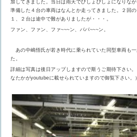
加してきました。当日は雨天でびしょびしょになりなが
準備した４台の車両はなんとか走ってきました。２回の
１、２台は途中で難がありましたが・・・。
ファン、ファン、ファ~~~
ン、パパ~~~ン。
あの中嶋悟氏が若き時代に乗られていた同型車両も一
た。
詳細は写真は後日アップしますので斯うご期待下さい。
なたかがyoutubeに載せられていますので御覧下さい。