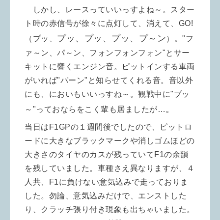
しかし、レースっていいっすよね～。
スター
ト時の赤信号が徐々に点灯して、消えて、GO!
プッ、プッ、プッ、プ～ン
（プッ、
）。"フ
ァ～ン、パ～ン、フォンフォンフォン"とサー
キットに響くエンジン音。ピットインする車両
がいれば"パーン"と知らせてくれる音。
音以外
にも、においもいいっすね～。観戦中に"ブッ
。
～"っておならをこく輩も居ましたが…
当日はF1GPの１週間後でしたので、ピットロ
ードに大きなブラックマークや消しゴムほどの
大きさのタイヤのカスが残っていてF1の余韻
を残していました。車種さえ異なりますが、４
人共、F1に負けない意気込みで走っておりま
した。勿論、意気込みだけで、エンストした
り、クラッチ張り付き現象も出ちゃいました。