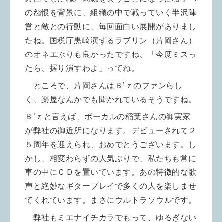
の怨恨を背景に、組織の中で戦っていく半沢陣
営と敵との行動に、毎回面白い展開がありまし
たね。
国税庁黒崎演ずるラブリン（片岡さん）
のオネエぶりも良かったですね、「今度ミスっ
たら、握り潰すわよ」ってね。
ところで、片岡さんはＢ’ｚのファンらし
く、楽屋なんかでも聞かれているそうですね。
Ｂ’ｚと言えば、ボーカルの稲葉さんの御実家
が弊社の御近所になります。デビューされて２
５周年を迎えられ、おめでとうございます。し
かし、相変わらずの人気ぶりで、私たちも常に
車の中にＣＤを置いています。あの特徴的な歌
声と絶妙なギタープレイで多くの人を楽しませ
てくれています。まさにウルトラソウルです。
弊社もミエナイチカラでもって、ゆるぎない