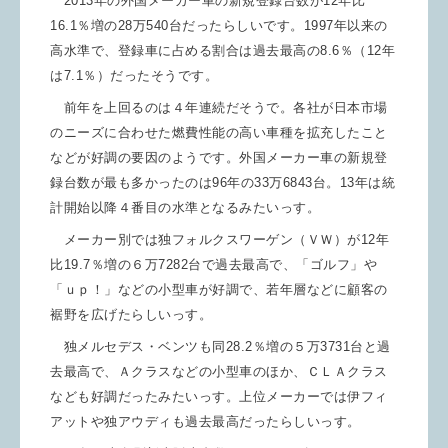
2013年の外国メーカー車の新規登録台数が12年比
16.1％増の28万540台だったらしいです。1997年以来の
高水準で、登録車に占める割合は過去最高の8.6％（12年
は7.1％）だったそうです。
前年を上回るのは４年連続だそうで。各社が日本市場
のニーズに合わせた燃費性能の高い車種を拡充したこと
などが好調の要因のようです。外国メーカー車の新規登
録台数が最も多かったのは96年の33万6843台。13年は統
計開始以降４番目の水準となるみたいっす。
メーカー別では独フォルクスワーゲン（ＶＷ）が12年
比19.7％増の６万7282台で過去最高で、「ゴルフ」や
「ｕｐ！」などの小型車が好調で、若年層などに顧客の
裾野を広げたらしいっす。
独メルセデス・ベンツも同28.2％増の５万3731台と過
去最高で、Ａクラスなどの小型車のほか、ＣＬＡクラス
なども好調だったみたいっす。上位メーカーでは伊フィ
アットや独アウディも過去最高だったらしいっす。