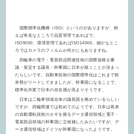
国際標準化機構（ISO）というのがありますが、例
えば有名なところで品質管理であればで、
ISO9000、環境管理であればISO14000、細かなとこ
ろではカメラのフィルムか何かにもありますね。
四輪車の電子・電装部品関連技術の国際規格を審
議・策定する議長・幹事国に日本が就くことが決まっ
たらしいです。自動車技術の国際標準化はこれまで欧
米勢がリードしてきましたが、幹事国になることで、
標準化作業で日本の存在感が高まりそうです。
日本は二輪車領域全体の議長国を務めているらしい
ですが、四輪関連では初めてのようです。日本は将来
の自動運転技術のカギを握るデータ通信領域と電子・
電装部品領域の幹事国に立候補したみたいですが、デ
ータ通信領域はドイツが幹事国になったようです。